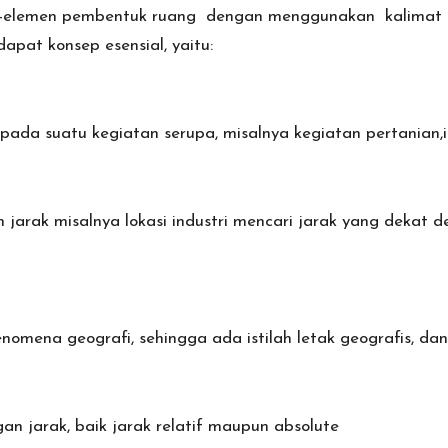
elemen pembentuk ruang dengan menggunakan kalimat ta
apat konsep esensial, yaitu:
a suatu kegiatan serupa, misalnya kegiatan pertanian,in
arak misalnya lokasi industri mencari jarak yang dekat de
omena geografi, sehingga ada istilah letak geografis, da
n jarak, baik jarak relatif maupun absolute