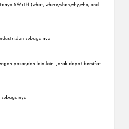
nya 5W+1H (what, where,when,why,who, and
dustri,dan sebagainya.
ngan pasar,dan lain-lain. Jarak dapat bersifat
n sebagainya