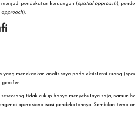
 menjadi pendekatan keruangan (
spatial approach
), pend
x approach
).
fi
is yang menekankan analisisnya pada eksistensi ruang (s
geosfer.
eseorang tidak cukup hanya menyebutnya saja, namun haru
engenai operasionalisasi pendekatannya. Sembilan tema a