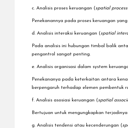
c. Analisis proses keruangan (
spatial process
Penekanannya pada proses keruangan yang b
d. Analisis interaksi keruangan (
spatial inter
Pada analisis ini hubungan timbal balik ant
pengontrol sangat penting.
e. Analisis organisasi dalam system keruang
Penekananya pada keterkaitan antara kenam
berpengaruh terhadap elemen pembentuk r
f. Analisis asosiasi keruangan (
spatial associ
Bertujuan untuk mengungkapkan terjadinya
g. Analisis tendensi atau kecenderungan (
sp