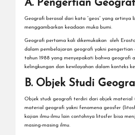
A. Pengertian Geograf
a
Geografi berasal dari kata “geos” yang artinya 
ti
menggambarkan keadaan muka bumi.
Geografi pertama kali dikemukakan oleh Erast
dalam pembelajaran geografi yakni pengertian 
tahun 1988 yang menyepakati bahwa geografi 
kelingkungan dan kewilayahan dalam konteks k
B. Objek Studi Geogra
Objek studi geografi terdiri dari objek materia
material geografi yakni fenomena geosfer (litosf
kajian ilmu-ilmu lain contohnya litosfer bisa m
masing-masing ilmu.