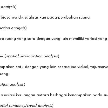
 analysis
)
iasanya divisualisasikan pada perubahan ruang.
action analysis
)
ara ruang yang satu dengan yang lain memiliki variasi yan
an (
spatial organization analysis
)
pakan satu dengan yang lain secara individual, tujuanny
uang.
ation analysis
)
 asosiasi keruangan antara berbagai kenampakan pada su
atial tendency/trend analysis
)