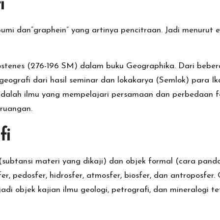
i
bumi dan“graphein” yang artinya pencitraan. Jadi menurut 
ostenes (276-196 SM) dalam buku Geographika. Dari beber
geografi dari hasil seminar dan lokakarya (Semlok) para I
adalah ilmu yang mempelajari persamaan dan perbedaan 
eruangan.
fi
l (subtansi materi yang dikaji) dan objek formal (cara pa
er, pedosfer, hidrosfer, atmosfer, biosfer, dan antroposfer
enjadi objek kajian ilmu geologi, petrografi, dan mineralog