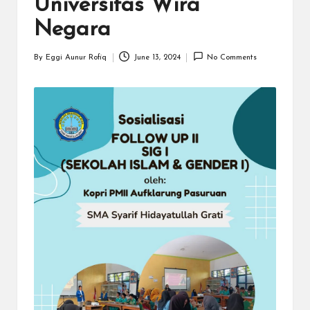
a
Universitas Wira
y
Negara
a
By
Eggi Aunur Rofiq
June 13, 2024
No Comments
Posted
tu
by
ll
a
h
G
r
a
ti