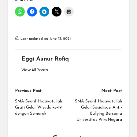
Last updated on June 13, 2024
Eggi Aunur Rofiq
View All Posts
Post
Previous Post
Next Post
navigation
SMA Syarif Hidayatullah
SMA Syarif Hidayatullah
Grati Gelar Wisuda ke-19
Gelar Sosialisasi Anti-
dengan Semarak
Bullying Bersama
Universitas WiraNegara