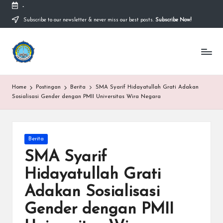
-
Subscribe to our newsletter & never miss our best posts.
Subscribe Now!
Skip
to
content
S
Sekolah
Nasional
M
Bernuansa
Islam
A
Home
Postingan
Berita
SMA Syarif Hidayatullah Grati Adakan
Ahlussunnah
S
Sosialisasi Gender dengan PMII Universitas Wira Negara
Wal
Jamaah
y
a
Posted
Berita
in
ri
SMA Syarif
f
Hidayatullah Grati
H
Adakan Sosialisasi
id
Gender dengan PMII