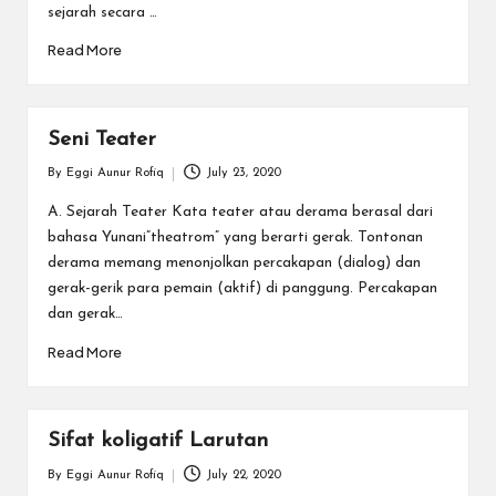
sejarah secara …
Read More
Seni Teater
By
Eggi Aunur Rofiq
July 23, 2020
Posted
by
A. Sejarah Teater Kata teater atau derama berasal dari
bahasa Yunani”theatrom” yang berarti gerak. Tontonan
derama memang menonjolkan percakapan (dialog) dan
gerak-gerik para pemain (aktif) di panggung. Percakapan
dan gerak…
Read More
Sifat koligatif Larutan
By
Eggi Aunur Rofiq
July 22, 2020
Posted