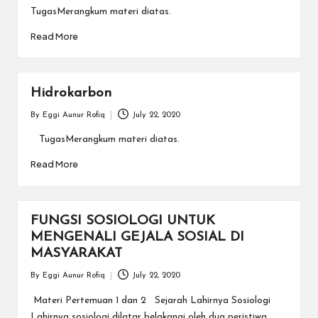
by
TugasMerangkum materi diatas.
Read More
Hidrokarbon
By
Eggi Aunur Rofiq
July 22, 2020
Posted
by
TugasMerangkum materi diatas.
Read More
FUNGSI SOSIOLOGI UNTUK
MENGENALI GEJALA SOSIAL DI
MASYARAKAT
By
Eggi Aunur Rofiq
July 22, 2020
Posted
by
Materi Pertemuan 1 dan 2 Sejarah Lahirnya Sosiologi
Lahirnya sosiologi dilatar belakangi oleh dua peristiwa