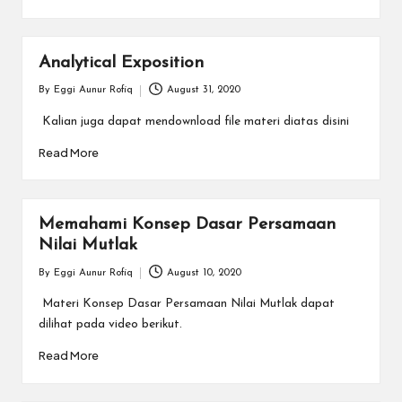
a
y
a
Analytical Exposition
tu
By
Eggi Aunur Rofiq
August 31, 2020
Posted
by
ll
Kalian juga dapat mendownload file materi diatas disini
a
Read More
h
G
Memahami Konsep Dasar Persamaan
Nilai Mutlak
r
By
Eggi Aunur Rofiq
August 10, 2020
a
Posted
by
Materi Konsep Dasar Persamaan Nilai Mutlak dapat
ti
dilihat pada video berikut.
Read More