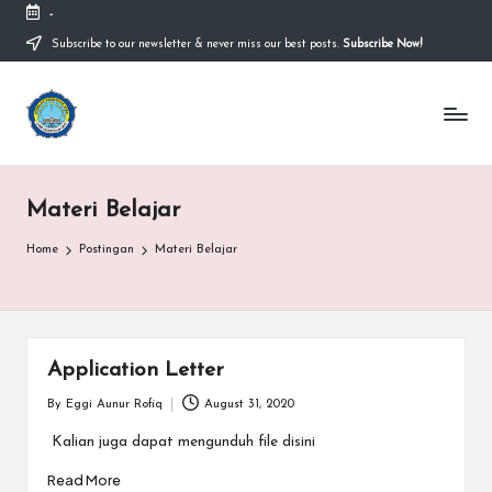
-
Subscribe to our newsletter & never miss our best posts.
Subscribe Now!
Skip
to
content
S
Sekolah
Nasional
M
Bernuansa
Islam
A
Ahlussunnah
Materi Belajar
S
Wal
Jamaah
y
Home
Postingan
Materi Belajar
a
ri
f
Application Letter
H
By
Eggi Aunur Rofiq
August 31, 2020
Posted
by
Kalian juga dapat mengunduh file disini
id
Read More