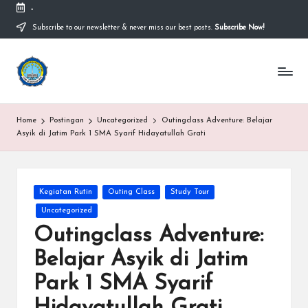
-
Subscribe to our newsletter & never miss our best posts.
Subscribe Now!
Home
Postingan
Uncategorized
Outingclass Adventure: Belajar
Asyik di Jatim Park 1 SMA Syarif Hidayatullah Grati
Kegiatan Rutin
Outing Class
Study Tour
Uncategorized
Outingclass Adventure:
Belajar Asyik di Jatim
Park 1 SMA Syarif
Hidayatullah Grati