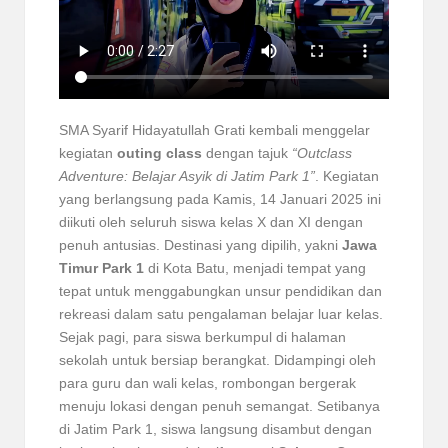
SMA Syarif Hidayatullah Grati kembali menggelar
kegiatan
outing class
dengan tajuk
“Outclass
Adventure: Belajar Asyik di Jatim Park 1”
. Kegiatan
yang berlangsung pada Kamis, 14 Januari 2025 ini
diikuti oleh seluruh siswa kelas X dan XI dengan
penuh antusias. Destinasi yang dipilih, yakni
Jawa
Timur Park 1
di Kota Batu, menjadi tempat yang
tepat untuk menggabungkan unsur pendidikan dan
rekreasi dalam satu pengalaman belajar luar kelas.
Sejak pagi, para siswa berkumpul di halaman
sekolah untuk bersiap berangkat. Didampingi oleh
para guru dan wali kelas, rombongan bergerak
menuju lokasi dengan penuh semangat. Setibanya
di Jatim Park 1, siswa langsung disambut dengan