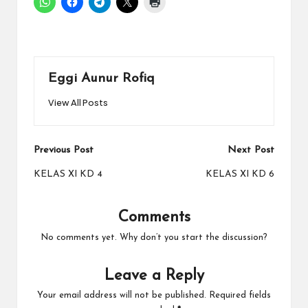
Eggi Aunur Rofiq
View All Posts
Post
Previous Post
Next Post
navigation
KELAS XI KD 4
KELAS XI KD 6
Comments
No comments yet. Why don’t you start the discussion?
Leave a Reply
Your email address will not be published.
Required fields