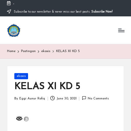
-
Subscribe to our newsletter & never miss our best posts.
Subscribe Now!
Skip
to
content
S
Sekolah
Nasional
M
Bernuansa
Islam
A
Home
Postingan
ekoxis
KELAS XI KD 5
Ahlussunnah
S
Wal
Jamaah
y
Posted
ekoxis
a
in
KELAS XI KD 5
ri
f
By
Eggi Aunur Rofiq
June 30, 2021
No Comments
Posted
by
H
id