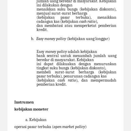
jumlah
uang beredar di masyarakat. Kebijakan
ini dilakukan dengan
menaikkan suku bunga (kebijakan diskonto),
menjual surat-surat berharga
(kebijakan pasar terbuka), menaikkan
cadangan kas (kebijakan
cash ratio
),
dan membatasi atau memperketat pemberian
kredit.
b.
Easy money policy
(kebijakan uang longgar)
Easy
money policy
adalah kebijakan
bank sentral untuk menambah jumlah uang
beredar di masyarakat. Kebijakan
ini dapat dilakuakan dengan menurunkan
tingkat suku bunga (kebijakan diskonto),
membeli surat-surat berharga (kebijakan
pasar terbuka), penurunan cadangan kas
(kebijakan
cash ratio
), dan mempermudah
pemberian kredit.
Instrumen
kebijakan moneter
a. Kebijakan
operasi pasar terbuka (
open market policy
)