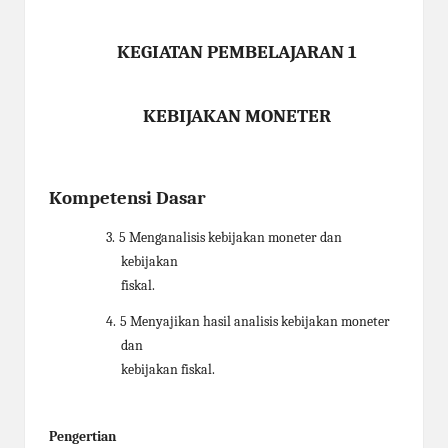
a
y
KEGIATAN PEMBELAJARAN 1
a
tu
KEBIJAKAN MONETER
ll
a
Kompetensi Dasar
h
G
3.
5 Menganalisis kebijakan moneter dan
kebijakan
r
fiskal.
a
4.
5 Menyajikan hasil analisis kebijakan moneter
ti
dan
kebijakan fiskal.
Pengertian