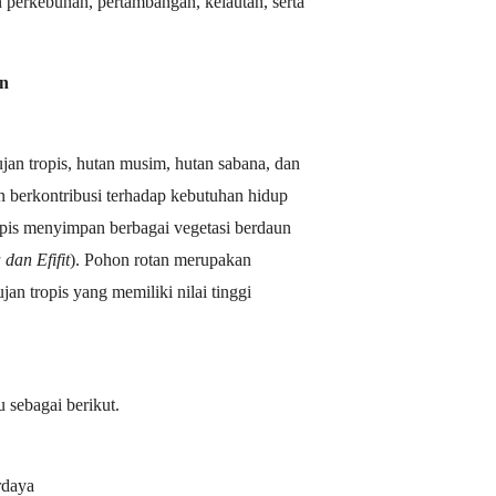
 perkebunan, pertambangan, kelautan, serta
n
ujan tropis, hutan musim, hutan sabana, dan
n berkontribusi terhadap kebutuhan hidup
opis menyimpan berbagai vegetasi berdaun
 dan Efifit
). Pohon rotan merupakan
ujan tropis yang memiliki nilai tinggi
u sebagai berikut.
rdaya