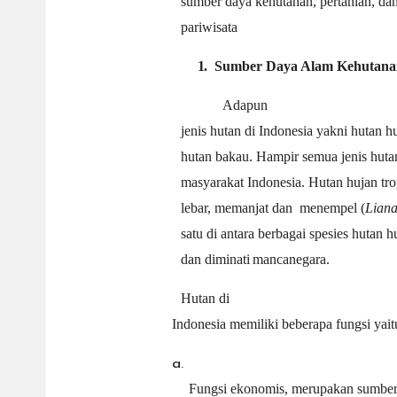
sumber daya kehutanan, pertanian, dan
pariwisata
1.
Sumber Daya Alam
Kehutana
Adapun
jenis hutan di Indonesia yakni hutan h
hutan bakau. Hampir semua jenis huta
masyarakat Indonesia. Hutan hujan tr
lebar, memanjat dan
menempel (
Liana
satu di antara berbagai spesies hutan h
dan diminati
mancanegara.
Hutan di
Indonesia memiliki beberapa fungsi yait
a.
Fungsi ekonomis, merupakan sumbe