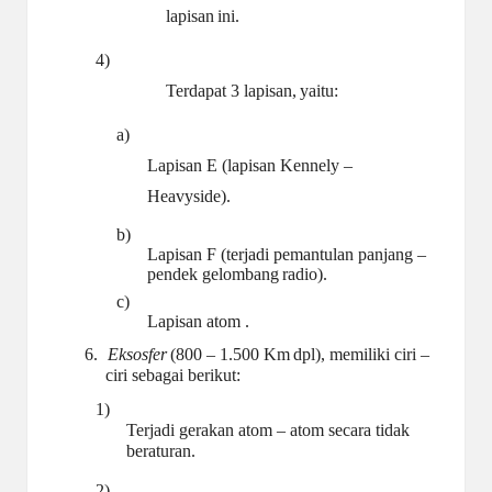
lapisan
ini.
4)
Terdapat 3 lapisan,
yaitu:
a)
Lapisan E (lapisan Kennely –
Heavyside).
b)
Lapisan F (terjadi pemantulan panjang –
pendek gelombang
radio).
c)
Lapisan atom
.
6.
Eksosfer
(800
–
1.500
Km
dpl),
memiliki
ciri
–
ciri
sebagai
berikut:
1)
Terjadi gerakan atom – atom secara tidak
beraturan.
2)