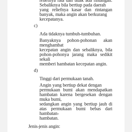
reliefnya rata dan tidak ada rintangan.
Sebaliknya bila bertiup pada daerah
yang reliefnya kasar dan rintangan
banyak, maka angin akan berkurang
kecepatanya.
c)
Ada tidaknya
tumbuh-tumbuhan.
Banyaknya pohon-pohonan akan
menghambat
kecepatan angin dan sebaliknya, bila
pohon-pohonya jarang maka sedikit
sekali
memberi hambatan kecepatan angin.
d)
Tinggi dari permukaan
tanah.
Angin yang bertiup dekat dengan
permukaan bumi akan mendapatkan
hambatan karena bergesekan dengan
muka bumi,
sedangkan angin yang bertiup jauh di
atas permukaan bumi bebas dari
hambatan-
hambatan.
Jenis-jenis
angin: