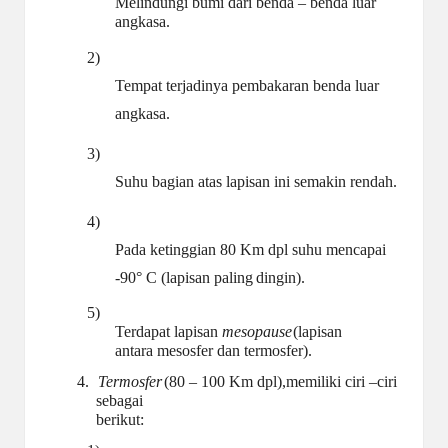
Melindungi bumi dari benda – benda luar
angkasa.
2)
Tempat terjadinya pembakaran benda luar
angkasa.
3)
Suhu bagian atas lapisan ini semakin
rendah.
4)
Pada ketinggian 80 Km dpl suhu mencapai
-90° C (lapisan paling
dingin).
5)
Terdapat lapisan
mesopause
(lapisan
antara mesosfer dan termosfer).
4.
Termosfer
(80 – 100 Km dpl),memiliki ciri –ciri
sebagai
berikut: