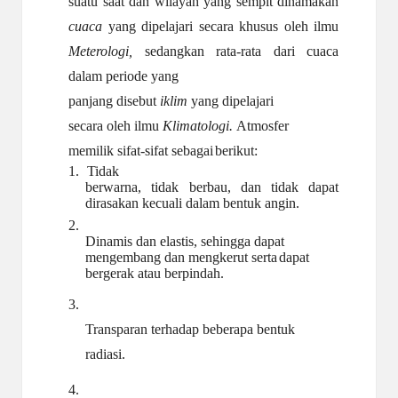
suatu saat dan wilayah yang sempit dinamakan
cuaca
yang dipelajari secara khusus oleh ilmu
Meterologi,
sedangkan rata-rata dari cuaca
dalam periode yang
panjang disebut
iklim
yang dipelajari
secara oleh ilmu
Klimatologi.
Atmosfer
memilik sifat-sifat sebagai
berikut:
1.
Tidak
berwarna, tidak berbau, dan tidak dapat
dirasakan kecuali dalam bentuk angin.
2.
Dinamis dan elastis, sehingga dapat
mengembang dan mengkerut serta
dapat
bergerak atau
berpindah.
3.
Transparan terhadap beberapa bentuk
radiasi.
4.