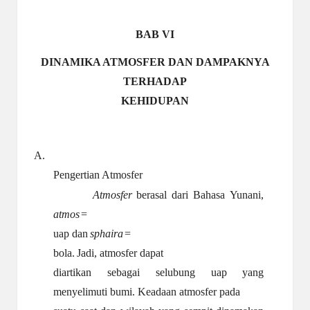
a
y
BAB VI
a
DINAMIKA ATMOSFER DAN DAMPAKNYA
tu
TERHADAP
ll
KEHIDUPAN
a
h
A.
G
Pengertian Atmosfer
r
Atmosfer
berasal
dari
Bahasa
Yunani,
a
atmos
=
uap
dan
sphaira
=
ti
bola.
Jadi, atmosfer dapat
diartikan sebagai selubung uap yang
menyelimuti bumi. Keadaan atmosfer pada