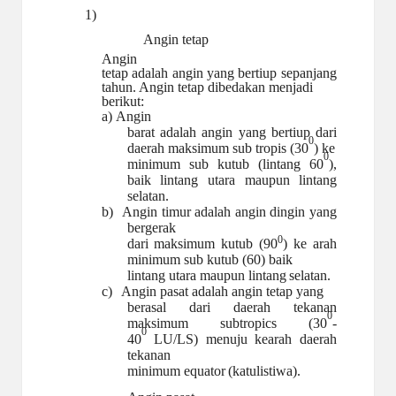
1)
Angin tetap
Angin
tetap adalah angin yang bertiup sepanjang
tahun. Angin tetap dibedakan menjadi
berikut:
a)
Angin
barat adalah angin yang bertiup dari
0
daerah maksimum sub tropis (30
) ke
0
minimum sub kutub (lintang 60
),
baik lintang utara maupun lintang
selatan.
b)
Angin timur adalah angin dingin yang
bergerak
0
dari maksimum kutub (90
) ke arah
minimum sub kutub (60) baik
lintang utara maupun lintang
selatan.
c)
Angin pasat adalah angin tetap yang
berasal dari daerah tekanan
0
maksimum subtropics (30
-
0
40
LU/LS) menuju kearah daerah
tekanan
minimum equator
(katulistiwa).