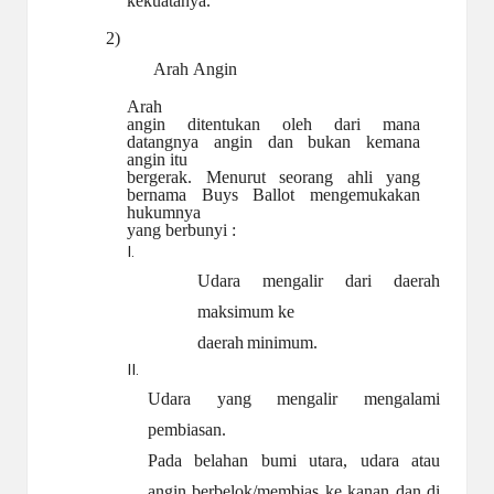
kekuatanya.
2)
Arah
Angin
Arah
angin ditentukan oleh dari mana
datangnya angin dan bukan kemana
angin itu
bergerak. Menurut seorang ahli yang
bernama Buys Ballot mengemukakan
hukumnya
yang berbunyi :
I.
Udara mengalir dari daerah
maksimum ke
daerah
minimum.
II.
Udara yang mengalir mengalami
pembiasan.
Pada belahan bumi utara, udara atau
angin berbelok/membias ke kanan dan di