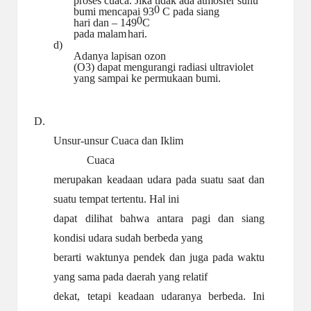
proses cuaca. Jika tidak ada atmosfer suhu
0
bumi mencapai 93
C pada siang
0
hari dan – 149
C
pada malam
hari.
d)
Adanya lapisan ozon
(O3) dapat mengurangi radiasi ultraviolet
yang sampai ke permukaan bumi.
D.
Unsur-unsur Cuaca dan
Iklim
Cuaca
merupakan keadaan udara pada suatu saat dan
suatu tempat tertentu. Hal ini
dapat dilihat bahwa antara pagi dan siang
kondisi udara sudah berbeda yang
berarti waktunya pendek dan juga pada waktu
yang sama pada daerah yang relatif
dekat, tetapi keadaan udaranya berbeda. Ini