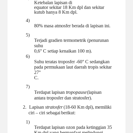
Ketebalan lapisan di
equator sekitar 18 Km dpl dan sekitar
kutub hanya 8 Km dpl.
4)
80% masa atmosfer berada di lapisan ini.
5)
Terjadi gradien termometrik (penurunan
suhu
0,6° C setiap kenaikan 100 m).
6)
Suhu teratas troposfer -60° C sedangkan
pada permukaan laut daerah tropis sekitar
27°
C.
7)
Terdapat lapisan
tropopause
(lapisan
antara troposfer dan stratosfer).
2.
Lapisan
stratosfer
(18-60
Km
dpl),
memiliki
ciri
–
ciri
sebagai
berikut:
1)
Terdapat lapisan ozon pada ketinggian 35
Km dpl yang bermanfaat melindungi