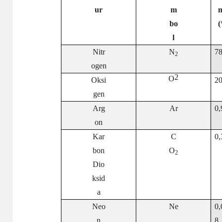
ur
m
bo
l
Nitr
N
78
2
ogen
2
O
Oksi
20
gen
Arg
Ar
0,
on
Kar
C
0,
bon
O
2
Dio
ksid
a
Neo
Ne
0,
n
8