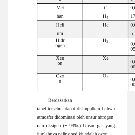
Met
C
0,
han
H
1
4
Heli
He
0,
um
5
Hidr
H
2
0,
ogen
0
Xen
Xe
0,
on
0
Ozo
O
3
0,
n
0
Berdasarkan
tabel tersebut dapat disimpulkan bahwa
atmosfer didominasi oleh unsur nitrogen
dan oksigen (± 99%.) Unsur gas yang
jumlahnya paling sedikit adalah ozon.