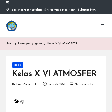
-
Subscribe to our newsletter & never miss our best posts.
Subscribe Now!
Skip
to
content
S
Sekolah
Nasional
M
Bernuansa
Islam
A
Home
Postingan
geoxs
Kelas X VI ATMOSFER
Ahlussunnah
S
Wal
Jamaah
y
Posted
geoxs
a
in
Kelas X VI ATMOSFER
ri
f
By
Eggi Aunur Rofiq
June 25, 2021
No Comments
Posted
by
H
id