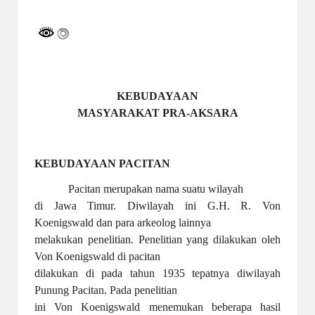
a
by
y
a
tu
ll
KEBUDAYAAN
MASYARAKAT PRA-AKSARA
a
h
KEBUDAYAAN PACITAN
G
Pacitan merupakan nama suatu wilayah
r
di Jawa Timur. Diwilayah ini G.H. R. Von
a
Koenigswald dan para arkeolog lainnya
melakukan penelitian. Penelitian yang dilakukan oleh
ti
Von Koenigswald di pacitan
dilakukan di pada tahun 1935 tepatnya diwilayah
Punung Pacitan. Pada penelitian
ini Von Koenigswald menemukan beberapa hasil