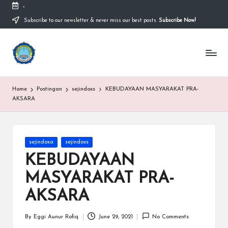
-
Subscribe to our newsletter & never miss our best posts.
Subscribe Now!
Skip
to
content
S
Sekolah
Nasional
M
Bernuansa
Islam
A
Home
Postingan
sejindoxs
KEBUDAYAAN MASYARAKAT PRA-
Ahlussunnah
S
AKSARA
Wal
Jamaah
y
a
Posted
sejindoxa
sejindoxs
in
ri
KEBUDAYAAN
f
MASYARAKAT PRA-
H
AKSARA
id
By
Eggi Aunur Rofiq
June 29, 2021
No Comments
Posted