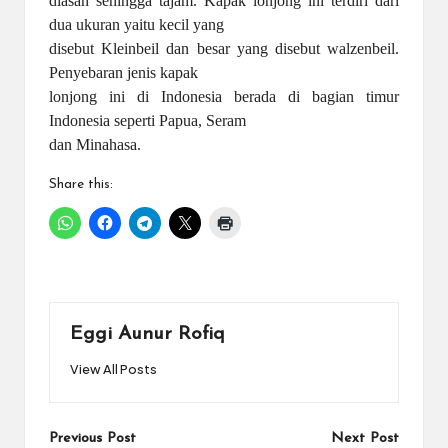
diasah sehingga tajam. Kapak lonjong ini terdiri dari
dua ukuran yaitu kecil yang
disebut Kleinbeil dan besar yang disebut walzenbeil.
Penyebaran jenis kapak
lonjong ini di Indonesia berada di bagian timur
Indonesia seperti Papua, Seram
dan Minahasa.
Share this:
Eggi Aunur Rofiq
View All Posts
Post
Previous Post
Next Post