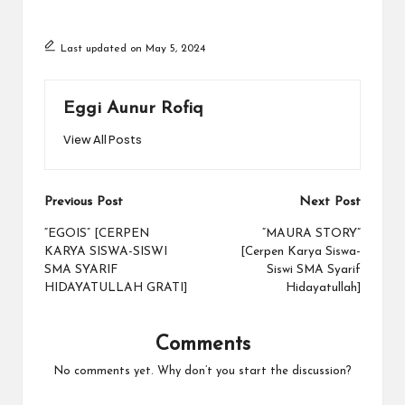
Last updated on May 5, 2024
Eggi Aunur Rofiq
View All Posts
Post
Previous Post
Next Post
navigation
“EGOIS” [CERPEN
“MAURA STORY”
KARYA SISWA-SISWI
[Cerpen Karya Siswa-
SMA SYARIF
Siswi SMA Syarif
HIDAYATULLAH GRATI]
Hidayatullah]
Comments
No comments yet. Why don’t you start the discussion?