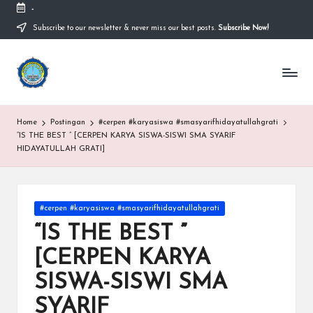
-
Subscribe to our newsletter & never miss our best posts.
Subscribe Now!
Skip
to
content
S
Sekolah
Nasional
M
Bernuansa
Islam
A
Home
Postingan
#cerpen #karyasiswa #smasyarifhidayatullahgrati
Ahlussunnah
S
“IS THE BEST ” [CERPEN KARYA SISWA-SISWI SMA SYARIF
Wal
HIDAYATULLAH GRATI]
Jamaah
y
a
Posted
ri
#cerpen #karyasiswa #smasyarifhidayatullahgrati
in
“IS THE BEST ”
f
[CERPEN KARYA
H
SISWA-SISWI SMA
id
SYARIF