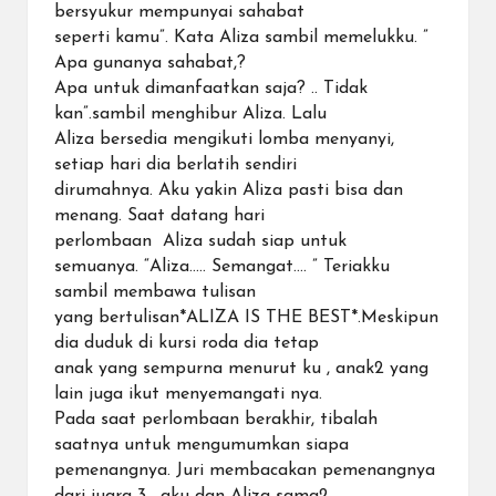
bersyukur mempunyai sahabat
seperti kamu”. Kata Aliza sambil memelukku. ”
Apa gunanya sahabat,?
Apa untuk dimanfaatkan saja? .. Tidak
kan”.sambil menghibur Aliza. Lalu
Aliza bersedia mengikuti lomba menyanyi,
setiap hari dia berlatih sendiri
dirumahnya. Aku yakin Aliza pasti bisa dan
menang. Saat datang hari
perlombaan Aliza sudah siap untuk
semuanya. “Aliza….. Semangat…. ” Teriakku
sambil membawa tulisan
yang bertulisan*ALIZA IS THE BEST*.Meskipun
dia duduk di kursi roda dia tetap
anak yang sempurna menurut ku , anak2 yang
lain juga ikut menyemangati nya.
Pada saat perlombaan berakhir, tibalah
saatnya untuk mengumumkan siapa
pemenangnya. Juri membacakan pemenangnya
dari juara 3 , aku dan Aliza sama2