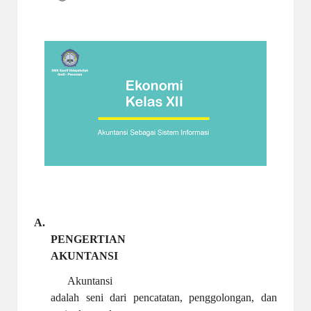
a
y
a
tu
ll
a
h
G
r
a
A.
ti
PENGERTIAN
AKUNTANSI
Akuntansi
adalah seni dari pencatatan, penggolongan, dan