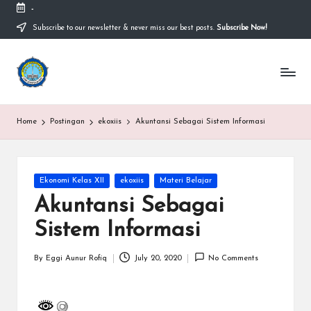
-
Subscribe to our newsletter & never miss our best posts.
Subscribe Now!
Skip
to
content
S
Sekolah
Nasional
M
Bernuansa
Islam
A
Home
Postingan
ekoxiis
Akuntansi Sebagai Sistem Informasi
Ahlussunnah
S
Wal
Jamaah
y
Posted
Ekonomi Kelas XII
ekoxiis
Materi Belajar
a
in
Akuntansi Sebagai
ri
Sistem Informasi
f
H
By
Eggi Aunur Rofiq
July 20, 2020
No Comments
Posted
by
id