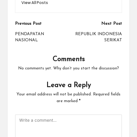
View All Posts
Post
Previous Post
Next Post
navigation
PENDAPATAN
REPUBLIK INDONESIA
NASIONAL
SERIKAT
Comments
No comments yet. Why don’t you start the discussion?
Leave a Reply
Your email address will not be published.
Required fields
are marked
*