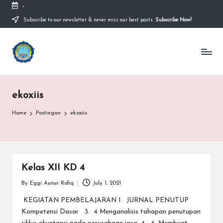
-
Subscribe to our newsletter & never miss our best posts.
Subscribe Now!
Skip
to
content
S
Sekolah
Nasional
M
Bernuansa
Islam
A
Ahlussunnah
ekoxiis
S
Wal
Jamaah
y
Home
Postingan
ekoxiis
a
ri
f
Kelas XII KD 4
H
By
Eggi Aunur Rofiq
July 1, 2021
Posted
by
KEGIATAN PEMBELAJARAN 1 JURNAL PENUTUP
id
Kompetensi Dasar 3. 4 Menganalisis tahapan penutupan