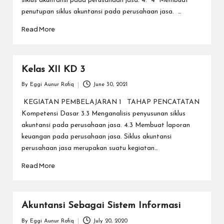
a
siklus akuntansi pada perusahaan jasa. 4. 4 Membuat
penutupan siklus akuntansi pada perusahaan jasa. …
y
Read More
a
tu
ll
Kelas XII KD 3
a
By
Eggi Aunur Rofiq
June 30, 2021
Posted
by
h
KEGIATAN PEMBELAJARAN 1 TAHAP PENCATATAN
Kompetensi Dasar 3.3 Menganalisis penyusunan siklus
G
akuntansi pada perusahaan jasa. 4.3 Membuat laporan
r
keuangan pada perusahaan jasa. Siklus akuntansi
perusahaan jasa merupakan suatu kegiatan…
a
Read More
ti
Akuntansi Sebagai Sistem Informasi
By
Eggi Aunur Rofiq
July 20, 2020