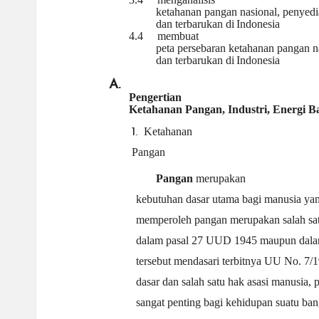
ketahanan pangan nasional, penyedia
a
dan terbarukan di
Indonesia
4.4
membuat
peta persebaran ketahanan pangan nas
ti
dan terbarukan di
Indonesia
A.
Pengertian
Ketahanan Pangan, Industri, Energi 
Ketahanan
1.
Pangan
Pangan
merupakan
kebutuhan dasar utama bagi manusia yang
memperoleh pangan merupakan salah satu
dalam pasal 27 UUD 1945 maupun dalam
tersebut mendasari terbitnya UU No. 7/
dasar dan salah satu hak asasi manusia,
sangat penting bagi kehidupan suatu ban