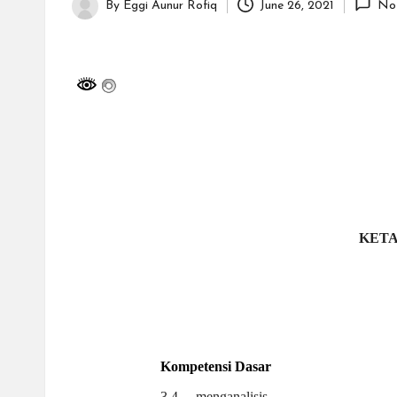
H
By
Eggi Aunur Rofiq
June 26, 2021
No
Posted
id
by
a
y
a
tu
ll
KETA
a
h
G
Kompetensi
Dasar
r
3.4
menganalisis