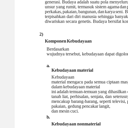
generasi. Budaya adalah suatu pola menyelur
unsur yang rumit, termasuk sistem agama
dan
perkakas,
pakaian,
bangunan,
dan
karya
seni. 
terpisahkan dari diri manusia sehingga ban
diwariskan secara genetis. Budaya bersifat ko
2)
Komponen
Kebudayaan
Berdasarkan
wujudnya tersebut, kebudayaan dapat digol
a.
Kebudayaan
material
Kebudayaan
material mengacu pada semua ciptaan masy
dalam
kebudayaan
material
ini
adalah
temuan-temuan
yang dihasilkan 
tanah liat, perhisalan, senjata, dan seteru
mencakup barang-barang, seperti televisi, 
pakaian, gedung
pencakar
langit,
dan
mesin
cuci.
b.
Kebudayaan
nonmaterial