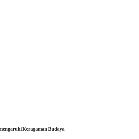
engaruhi
Keragaman
Budaya