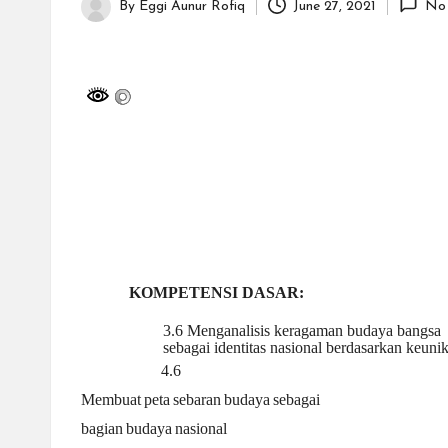
H
By
Eggi Aunur Rofiq
June 27, 2021
No
Posted
id
by
a
y
a
tu
ll
KOMPETENSI DASAR:
a
3.6 Menganalisis keragaman budaya bangsa
h
sebagai identitas nasional berdasarkan keuni
4.6
G
Membuat
peta
sebaran
budaya
sebagai
bagian
budaya
nasional
r