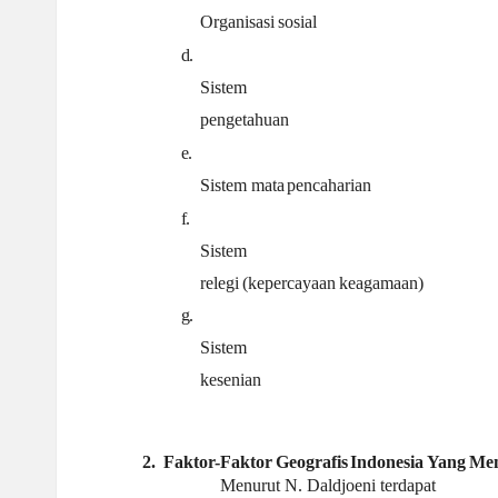
Organisasi
sosial
d.
Sistem
pengetahuan
e.
Sistem mata
pencaharian
f.
Sistem
relegi
(kepercayaan
keagamaan)
g.
Sistem
kesenian
2.
Faktor-Faktor
Geografis
Indonesia
Yang
Mem
Menurut N. Daldjoeni terdapat