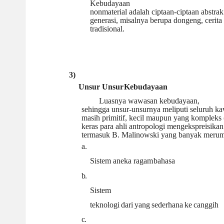
Kebudayaan
nonmaterial adalah ciptaan-ciptaan abstra
generasi, misalnya berupa dongeng, cerita 
tradisional.
3)
Unsur Unsur
Kebudayaan
Luasnya wawasan kebudayaan,
sehingga unsur-unsurnya meliputi seluruh k
masih primitif, kecil maupun yang komplek
keras para ahli antropologi mengekspreisik
termasuk B. Malinowski yang banyak merumu
a.
Sistem aneka ragam
bahasa
b.
Sistem
teknologi
dari
yang
sederhana
ke
canggih
c.