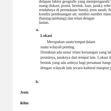
delapan faktor geografis yang mempengaruhi k
ruang (lokasi, posisi, bentuk, luas, jarak); relie
rendahnya di permukaan bumi); jenis tanah; fl
kondisi pembuangan air; sumber-sumber mine
(barang
tambang);
dan
relasi
dengan
lautan.
a.
Lokasi
Merupakan
suatu
tempat
dalam
suatu
wilayah
penting.
Demikian
ada
unsur relasi keruangan yang lai
posisinya, jaraknya dari tempat lain. Lokasi it
bentuk yang ada artinya bagi persatuan ban
dengan wilayah lain secara kultural maupun p
b.
Jenis
iklim