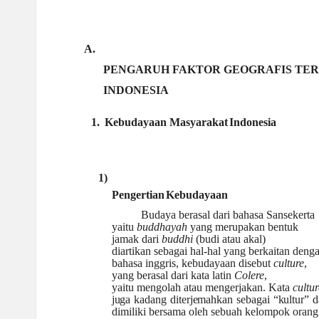
a
A.
ti
PENGARUH FAKTOR GEOGRAFIS TE
INDONESIA
1.
Kebudayaan Masyarakat
Indonesia
1)
Pengertian
Kebudayaan
Budaya berasal dari bahasa Sansekerta
yaitu
buddhayah
yang merupakan bentuk
jamak dari
buddhi
(budi atau akal)
diartikan sebagai hal-hal yang berkaitan den
bahasa inggris, kebudayaan disebut
culture
,
yang berasal dari kata latin
Colere
,
yaitu mengolah atau mengerjakan. Kata
cultur
j
u
ga
k
a
d
a
n
g
d
i
t
e
r
je
m
a
h
k
a
n
s
e
b
a
g
a
i
“
k
u
l
t
u
r
”
d
dimiliki bersama oleh sebuah kelompok orang 