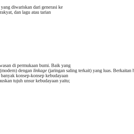
k yang diwariskan dari generasi ke
rakyat, dan lagu atau tarian
awasan di permukaan bumi. Baik yang
s (modern) dengan
linkage
(jaringan saling terkait) yang luas. Berkaitan h
an banyak konsep-konsep kebudayaan
skan tujuh unsur kebudayaan yaitu;