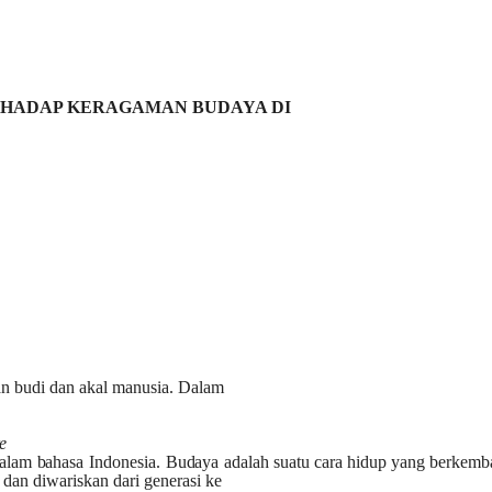
RHADAP KERAGAMAN BUDAYA DI
gan budi dan akal manusia. Dalam
e
a
l
a
m
b
a
h
a
s
a
I
n
do
n
e
s
i
a
.
B
u
d
a
y
a
a
d
a
l
a
h suatu cara hidup yang berkem
dan diwariskan dari generasi ke