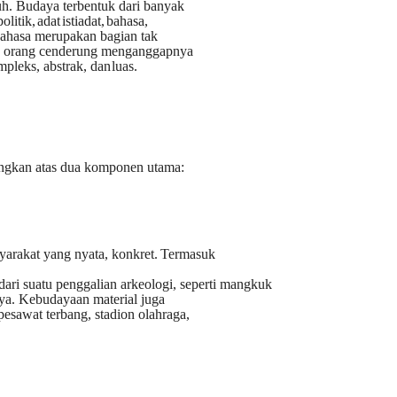
uh. Budaya terbentuk dari banyak
politik,
adat
istiadat,
bahasa,
Bahasa merupakan bagian tak
yak orang cenderung menganggapnya
mpleks, abstrak, dan
luas.
ongkan atas dua komponen utama:
arakat yang nyata, konkret.
Termasuk
dari suatu penggalian arkeologi, seperti mangkuk
snya. Kebudayaan material juga
pesawat terbang, stadion olahraga,