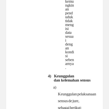
kemu
ngkin
an
pend
uduk
tidak
meng
isi
data
sesua
i
deng
an
kondi
si
seben
arnya
.
4)
Keunggulan
dan kelemahan
sensus
a)
Keunggulan
pelaksanaan
sensus
de
jure,
sebagai
berikut: