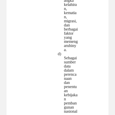
angka
kelahira
n,
kematia
n,
migrasi,
dan
berbagai
faktor
yang
memeng
aruhiny
a.
d)
Sebagai
sumber
data
dalam
perenca
naan
dan
penentu
an
kebijaka
n
pemban
gunan
nasional