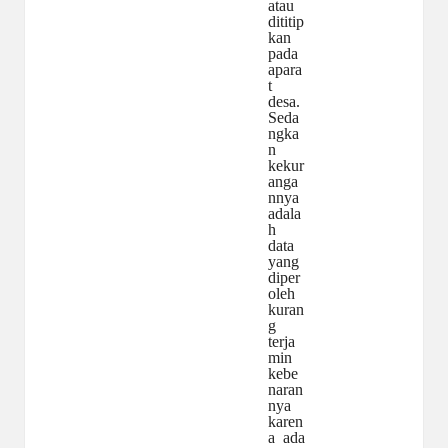
atau
dititip
kan
pada
apara
t
desa.
Seda
ngka
n
kekur
anga
nnya
adala
h
data
yang
diper
oleh
kuran
g
terja
min
kebe
naran
nya
karen
a
ada