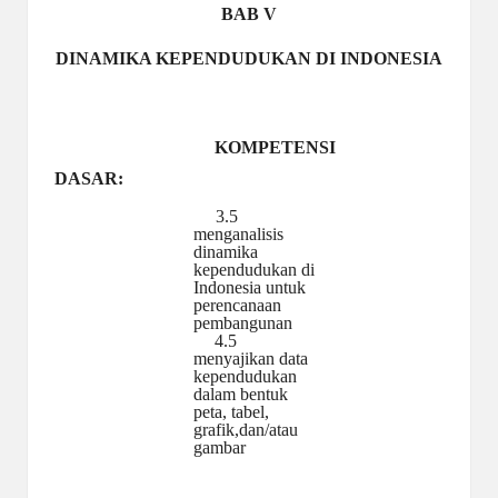
a
BAB V
y
DINAMIKA KEPENDUDUKAN DI INDONESIA
a
tu
KOMPETENSI
ll
DASAR:
a
3.5
h
menganalisis
dinamika
G
kependudukan di
Indonesia untuk
r
perencanaan
pembangunan
4.5
a
menyajikan data
kependudukan
ti
dalam bentuk
peta, tabel,
grafik,dan/atau
gambar