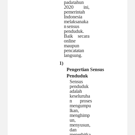
pada
tahun
2020
ini,
pemerintah
Indonesia
melaksanaka
n
sensus
penduduk.
Baik
secara
online
maupun
pencatatan
langsung.
1)
Pengertian Sensus
Penduduk
Sensus
penduduk
adalah
keseluruha
n proses
mengumpu
lkan,
menghimp
un,
menyusun,
dan
menerbitka