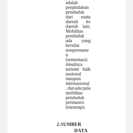
adalah
perpindahan
penduduk
dari
suatu
daerah
ke
daerah
lain.
Mobilitas
penduduk
ada yang
bersifat
nonpermane
n
(sementara)
misalnya
turisme
baik
nasional
maupun
internasional
,
dan
ada
pula
mobilitas
penduduk
permanen
(menetap).
2.
SUMBER
DATA