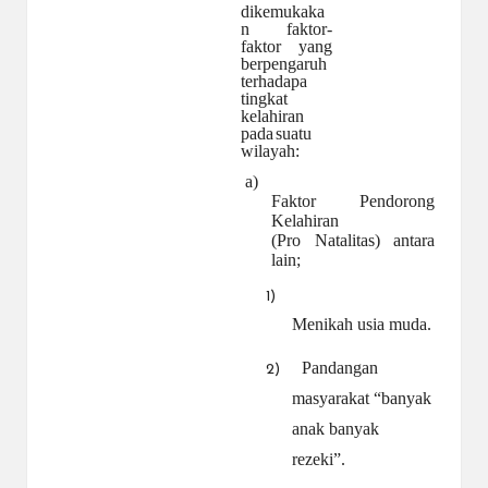
dikemukaka
n faktor-
faktor yang
berpengaruh
terhadapa
tingkat
kelahiran
pada
suatu
wilayah:
a)
Faktor Pendorong
Kelahiran
(Pro Natalitas) antara
lain;
1)
Menikah usia muda.
Pandangan
2)
masyarakat “banyak
anak banyak
rezeki”.