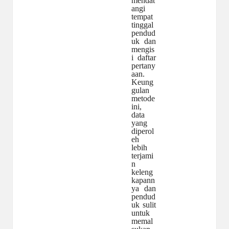
mendat
angi
tempat
tinggal
pendud
uk dan
mengis
i daftar
pertany
aan.
Keung
gulan
metode
ini,
data
yang
diperol
eh
lebih
terjami
n
keleng
kapann
ya dan
pendud
uk sulit
untuk
memal