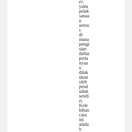
er
,
yaitu
pelak
sanaa
n
sensu
s
di
mana
pengi
sian
daftar
perta
nyaa
n
dilak
ukan
oleh
pend
uduk
sendi
ri.
Kele
bihan
cara
ini
adala
h