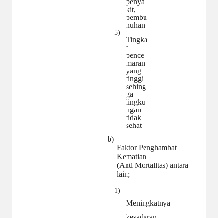
penya
kit,
pembu
nuhan
5)
Tingka
t
pence
maran
yang
tinggi
sehing
ga
lingku
ngan
tidak
sehat
b)
Faktor Penghambat
Kematian
(Anti Mortalitas) antara
lain;
1)
Meningkatnya
kesadaran