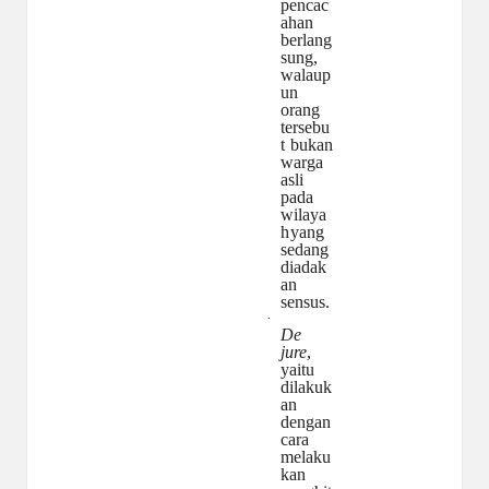
pencac
ahan
berlang
sung,
walaup
un
orang
tersebu
t
bukan
warga
asli
pada
wilaya
h
yang
sedang
diadak
an
sensus.
·
De
jure
,
yaitu
dilakuk
an
dengan
cara
melaku
kan