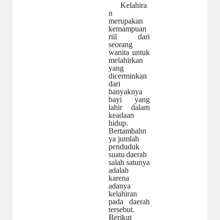
Kelahira
n
merupakan
kemampuan
riil dari
seorang
wanita untuk
melahirkan
yang
dicerminkan
dari
banyaknya
bayi yang
lahir dalam
keadaan
hidup.
Bertambahn
ya
jumlah
penduduk
suatu
daerah
salah
satunya
adalah
karena
adanya
kelahiran
pada daerah
tersebut.
Berikut