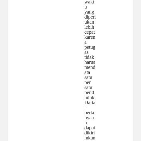
wakt
u
yang
diperl
ukan
lebih
cepat
karen
a
petug
as
tidak
harus
mend
ata
satu
per
satu
pend
uduk.
Dafta
r
perta
nyaa
n
dapat
dikiri
mkan