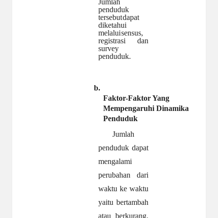
Jumlah
penduduk
tersebut
dapat
diketahui
melalui
sensus,
registrasi
dan
survey
penduduk.
b.
Faktor-Faktor Yang
Mempengaruhi Dinamika
Penduduk
Jumlah
penduduk
dapat
mengalami
perubahan
dari
waktu
ke
waktu
yaitu
bertambah
atau
berkurang.