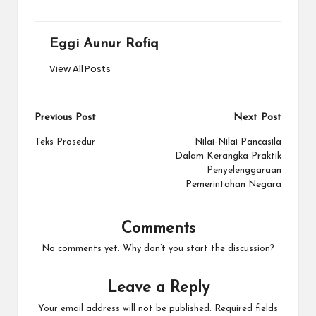
Eggi Aunur Rofiq
View All Posts
Post
Previous Post
Next Post
navigation
Teks Prosedur
Nilai-Nilai Pancasila
Dalam Kerangka Praktik
Penyelenggaraan
Pemerintahan Negara
Comments
No comments yet. Why don’t you start the discussion?
Leave a Reply
Your email address will not be published.
Required fields