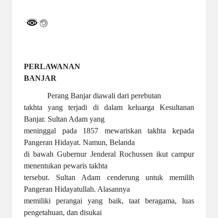
a
by
y
a
tu
ll
PERLAWANAN
BANJAR
a
Perang Banjar diawali dari perebutan
h
takhta yang terjadi di dalam keluarga Kesultanan
G
Banjar. Sultan Adam yang
meninggal pada 1857 mewariskan takhta kepada
r
Pangeran Hidayat. Namun, Belanda
a
di bawah Gubernur Jenderal Rochussen ikut campur
menentukan pewaris takhta
ti
tersebut. Sultan Adam cenderung untuk memilih
Pangeran Hidayatullah. Alasannya
memiliki perangai yang baik, taat beragama, luas
pengetahuan, dan disukai