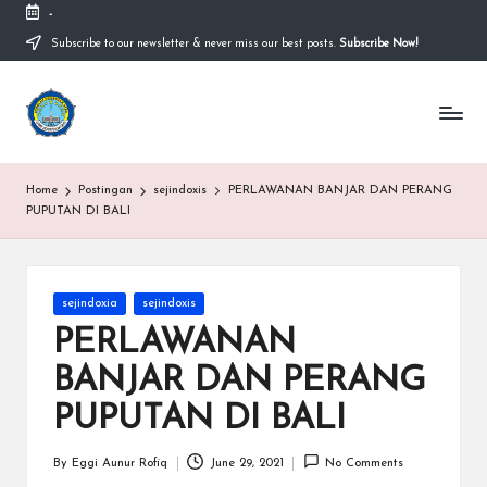
-
Subscribe to our newsletter & never miss our best posts.
Subscribe Now!
Skip
to
content
S
Sekolah
Nasional
M
Bernuansa
Islam
A
Home
Postingan
sejindoxis
PERLAWANAN BANJAR DAN PERANG
Ahlussunnah
S
PUPUTAN DI BALI
Wal
Jamaah
y
a
Posted
sejindoxia
sejindoxis
in
ri
PERLAWANAN
f
BANJAR DAN PERANG
H
PUPUTAN DI BALI
id
By
Eggi Aunur Rofiq
June 29, 2021
No Comments
Posted