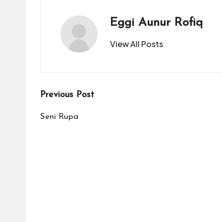
Eggi Aunur Rofiq
View All Posts
Post
Previous Post
navigation
Seni Rupa