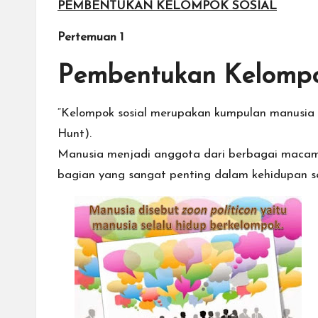
PEMBENTUKAN KELOMPOK SOSIAL
a
Pertemuan 1
ti
Pembentukan Kelompo
“Kelompok sosial merupakan kumpulan manusia y
Hunt).
Manusia menjadi anggota dari berbagai macam k
bagian yang sangat penting dalam kehidupan seh