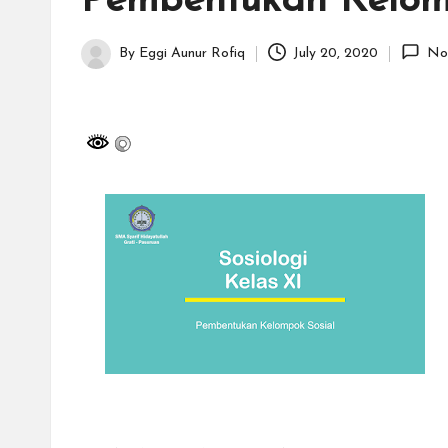
Pembentukan Kelom
H
id
By
Eggi Aunur Rofiq
July 20, 2020
No
Posted
a
by
y
a
tu
ll
a
h
G
r