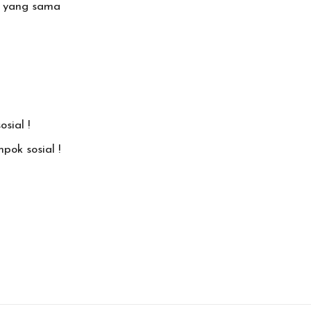
ku yang sama
sial !
pok sosial !