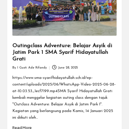
a
y
a
tu
ll
Outingclass Adventure: Belajar Asyik di
a
Jatim Park 1 SMA Syarif Hidayatullah
h
Grati
G
By
I Gusti Ade Rifandy
June 28, 2025
Posted
by
https://www.sma-syarifhidayatullah.sch.id/wp-
r
content/uploads/2025/06/WhatsApp-Video-2025-06-28-
a
at-10.03.53_1ecf7199.mp4SMA Syarif Hidayatullah Grati
kembali menggelar kegiatan outing class dengan tajuk
ti
"Outclass Adventure: Belajar Asyik di Jatim Park 1".
Kegiatan yang berlangsung pada Kamis, 14 Januari 2025
ini diikuti oleh…
Read More