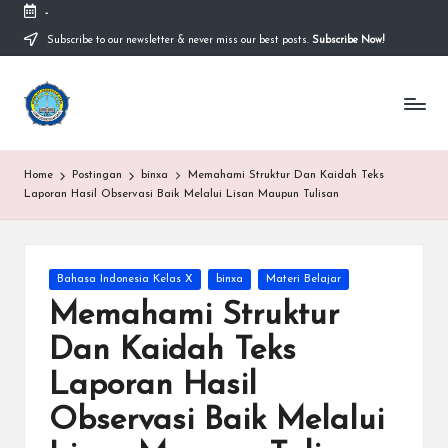
-
Subscribe to our newsletter & never miss our best posts.
Subscribe Now!
Skip
to
content
S
Sekolah
Nasional
M
Bernuansa
Islam
A
Home
Postingan
binxa
Memahami Struktur Dan Kaidah Teks
Ahlussunnah
S
Laporan Hasil Observasi Baik Melalui Lisan Maupun Tulisan
Wal
Jamaah
y
a
Posted
Bahasa Indonesia Kelas X
binxa
Materi Belajar
in
ri
Memahami Struktur
f
Dan Kaidah Teks
H
Laporan Hasil
id
Observasi Baik Melalui