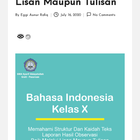
a
Lisan Maupun Tulisan
y
By
Eggi Aunur Rofiq
July 16, 2020
No Comments
Posted
a
by
tu
ll
a
h
G
r
a
ti