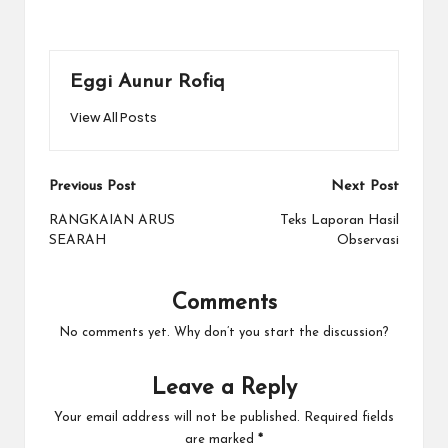
Eggi Aunur Rofiq
View All Posts
Post
Previous Post
Next Post
navigation
RANGKAIAN ARUS
Teks Laporan Hasil
SEARAH
Observasi
Comments
No comments yet. Why don’t you start the discussion?
Leave a Reply
Your email address will not be published.
Required fields
are marked
*