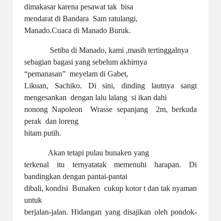
dimakasar karena pesawat tak
bisa
mendarat di Bandara
Sam ratulangi,
Manado.Cuaca di Manado Buruk.
Setiba di Manado, kami ,masih tertinggalnya
sebagian bagasi yang sebelum akhirnya
“pemanasan”
meyelam di Gabet,
Likuan, Sachiko. Di sini, dinding lautnya sangt
mengesankan
dengan lalu lalang
si ikan dahi
nonong Napoleon
Wrasse sepanjang
2m, berkuda
perak
dan loreng
hitam putih.
Akan tetapi pulau bunaken yang
terkenal itu ternyatatak memenuhi harapan. Di
bandingkan dengan pantai-pantai
dibali, kondisi
Bunaken
cukup kotor t dan tak nyaman
untuk
berjalan-jalan. Hidangan yang disajikan oleh pondok-