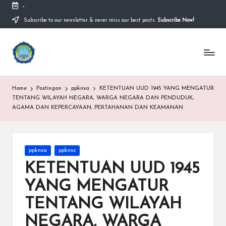
-
Subscribe to our newsletter & never miss our best posts.
Subscribe Now!
Skip
to
content
S
Sekolah
Nasional
M
Bernuansa
Islam
A
Home
Postingan
ppknxa
KETENTUAN UUD 1945 YANG MENGATUR
Ahlussunnah
S
TENTANG WILAYAH NEGARA, WARGA NEGARA DAN PENDUDUK,
Wal
AGAMA DAN KEPERCAYAAN, PERTAHANAN DAN KEAMANAN
Jamaah
y
a
Posted
ri
ppknxa
ppknxs
in
KETENTUAN UUD 1945
f
YANG MENGATUR
H
TENTANG WILAYAH
id
NEGARA, WARGA