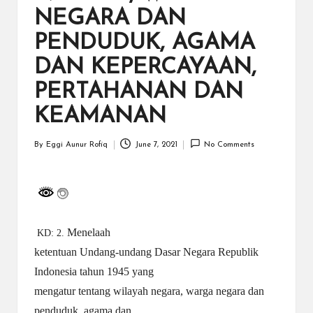
a
NEGARA DAN
y
PENDUDUK, AGAMA
a
DAN KEPERCAYAAN,
tu
PERTAHANAN DAN
ll
KEAMANAN
a
h
By
Eggi Aunur Rofiq
June 7, 2021
No Comments
Posted
G
by
r
a
Menelaah
KD: 2.
ti
ketentuan Undang-undang Dasar Negara Republik
Indonesia tahun 1945 yang
mengatur tentang wilayah negara, warga negara dan
penduduk, agama dan