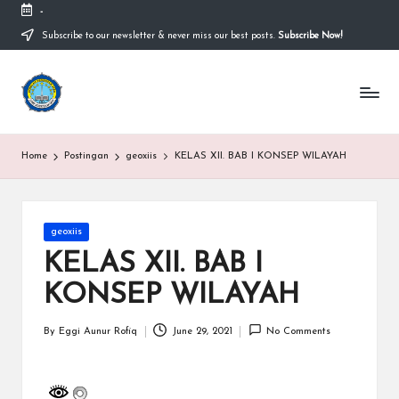
-
Subscribe to our newsletter & never miss our best posts.
Subscribe Now!
Skip
to
content
S
Sekolah
Nasional
M
Bernuansa
Islam
A
Home
Postingan
geoxiis
KELAS XII. BAB I KONSEP WILAYAH
Ahlussunnah
S
Wal
Jamaah
y
Posted
geoxiis
a
in
KELAS XII. BAB I
ri
KONSEP WILAYAH
f
H
By
Eggi Aunur Rofiq
June 29, 2021
No Comments
Posted
by
id