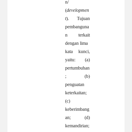
n/
(
developmen
t
)
.
Tujuan
pembanguna
n terkait
dengan lima
kata kunci,
yaitu: (a)
pertumbuhan
; (b)
penguatan
keterkaitan;
(c)
keberimbang
an; (d)
kemandirian;