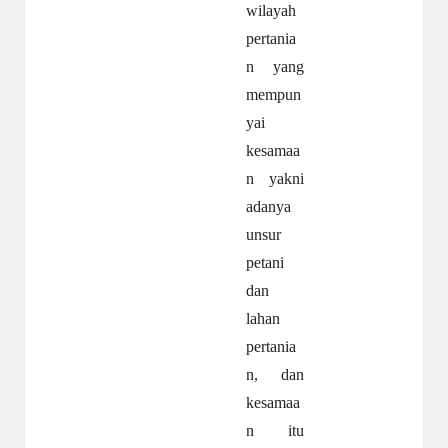
wilayah
pertania
n yang
mempun
yai
kesamaa
n yakni
adanya
unsur
petani
dan
lahan
pertania
n, dan
kesamaa
n itu