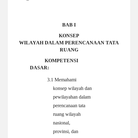
a
y
a
BAB I
tu
KONSEP
ll
WILAYAH DALAM PERENCANAAN TATA
RUANG
a
KOMPETENSI
h
DASAR:
G
3.1 Memahami
r
konsep wilayah dan
a
pewilayahan dalam
ti
perencanaan tata
ruang wilayah
nasional,
provinsi, dan