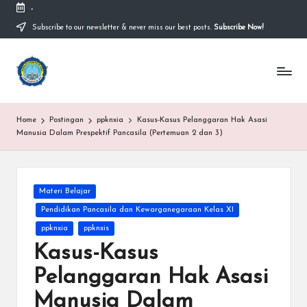
-
Subscribe to our newsletter & never miss our best posts.
Subscribe Now!
Skip
to
content
S
Sekolah
Nasional
M
Bernuansa
Islam
A
Home
Postingan
ppknxia
Kasus-Kasus Pelanggaran Hak Asasi
Ahlussunnah
S
Manusia Dalam Prespektif Pancasila (Pertemuan 2 dan 3)
Wal
Jamaah
y
a
Posted
Materi Belajar
in
ri
Pendidikan Pancasila dan Kewarganegaraan Kelas XI
f
ppknxia
ppknxis
Kasus-Kasus
H
Pelanggaran Hak Asasi
id
Manusia Dalam