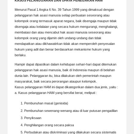
KASUS PELANGGARAN DAN UPAYA PENEGAKAN HAM
Menurut Pasal 1 Angka 6 No. 39 Tahun 1999 yang dimaksud dengan
pelanggaran hak asasi manusia setiap perbuatan seseorang atau
kelompok orang termasuk aparat negara, baik disengaja maupun tidak
disengaja atau kelalaian yang secara hukum mengurangi, menghalangi,
membatasi dan atau mencabut hak asasi manusia seseorang atau
kelompok orang yang dijamin oleh undang-undang dan tidak
mendapatkan atau dikhawatirkan tidak akan memperoleh penyesalan
hukum yang adil dan benar berdasarkan mekanisme hukum yang
berlaku.
Hampir dapat dipastikan dalam kehidupan sehari-hari dapat ditemukan
pelanggaran hak asasi manusia, baik di Indonesia maupun di belahan
dunia lain. Pelanggaran itu, bisa dilakukan oleh pemerintah maupun
masyarakat, baik secara perorangan ataupun kelompok.
Kasus pelanggaran HAM ini dapat dikategorikan dalam dua jenis, yaitu :
a. Kasus pelanggaran HAM yang bersifat berat, meliputi :
Pembunuhan masal (genisida)
Pembunuhan sewenang-wenang atau di luar putusan pengadilan
Penyiksaan
Penghilangan orang secara paksa
Perbudakan atau diskriminasi yang dilakukan secara sistematis