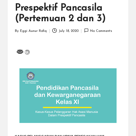
a
Prespektif Pancasila
y
(Pertemuan 2 dan 3)
a
tu
By
Eggi Aunur Rofiq
July 18, 2020
No Comments
Posted
ll
by
a
h
G
r
a
ti