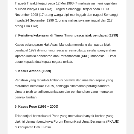
Tragedi Trisakti terjadi pada 12 Mei 1998 (4 mahasiswa meninggal dan
puluhan lainnya luka-luka). Tragedi Semanggi I terjadi pada 11-13
November 1998 (17 orang warga sipil meninggal) dan tragedi Semanggi
II pada 24 September 1999 (1 orang mahasiswa meninggal dan 217
orang luka-luka).
7.
Peristiwa kekerasan di Timor Timur pasca jejak pendapat (1999)
Kasus pelanggaran Hak Asasi Manusia menjelang dan pasca jejak
pendapat 1999 di timor timur secara resmi ditutup setelah penyerahan
laporan komisi Kebenaran dan Persahabatan (KKP) Indonesia – Timor
Leste kepada dua kepala negara terkait.
8.
Kasus Ambon (1999)
Peristiwa yang terjadi di Ambon ni berawal dari masalah sepele yang
merambat kemasala SARA, sehingga dinamakan perang saudara
dimana telah terjadi penganiayaan dan pembunuhan yang memakan
banyak korban.
9.
Kasus Poso (1998 – 2000)
Telah terjadi bentrokan di Poso yang memakan banyak korban yang
diakhiri dengan bentuknya Forum Komunikasi Umat Beragama (FKAUB)
di kabupaten Dati II Poso.