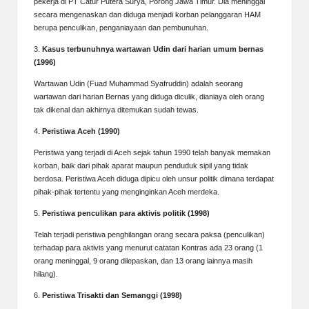
pekerja di PT Catur Putera Surya, Porong Jawa Timur. Dia meninggal
secara mengenaskan dan diduga menjadi korban pelanggaran HAM
berupa penculikan, penganiayaan dan pembunuhan.
3.
Kasus terbunuhnya wartawan Udin dari harian umum bernas
(1996)
Wartawan Udin (Fuad Muhammad Syafruddin) adalah seorang
wartawan dari harian Bernas yang diduga diculik, dianiaya oleh orang
tak dikenal dan akhirnya ditemukan sudah tewas.
4.
Peristiwa Aceh (1990)
Peristiwa yang terjadi di Aceh sejak tahun 1990 telah banyak memakan
korban, baik dari pihak aparat maupun penduduk sipil yang tidak
berdosa. Peristiwa Aceh diduga dipicu oleh unsur politik dimana terdapat
pihak-pihak tertentu yang menginginkan Aceh merdeka.
5.
Peristiwa penculikan para aktivis politik (1998)
Telah terjadi peristiwa penghilangan orang secara paksa (penculikan)
terhadap para aktivis yang menurut catatan Kontras ada 23 orang (1
orang meninggal, 9 orang dilepaskan, dan 13 orang lainnya masih
hilang).
6.
Peristiwa Trisakti dan Semanggi (1998)