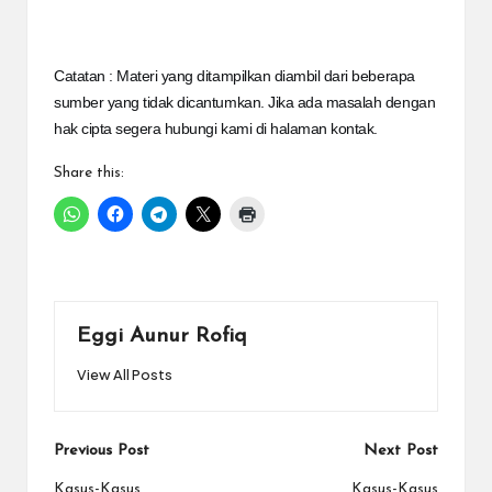
Catatan : Materi yang ditampilkan diambil dari beberapa
sumber yang tidak dicantumkan. Jika ada masalah dengan
hak cipta segera hubungi kami di halaman kontak.
Share this:
Eggi Aunur Rofiq
View All Posts
Post
Previous Post
Next Post
Kasus-Kasus
Kasus-Kasus