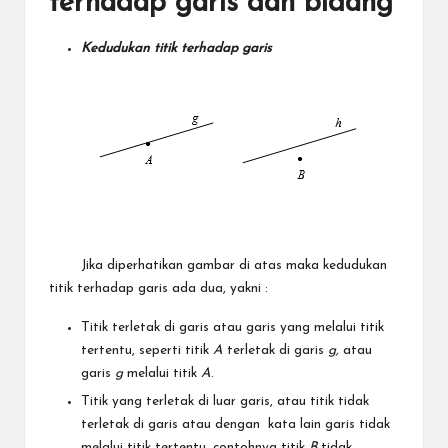
terhadap garis dan bidang
Kedudukan titik terhadap garis
Jika diperhatikan gambar di atas maka kedudukan
titik terhadap garis ada dua, yakni :
Titik terletak di garis atau garis yang melalui titik
tertentu, seperti titik
A
terletak di garis
g,
atau
garis
g
melalui titik
A
.
Titik yang terletak di luar garis, atau titik tidak
terletak di garis atau dengan kata lain garis tidak
melalui titik tertentu, contohnya titik
B
tidak