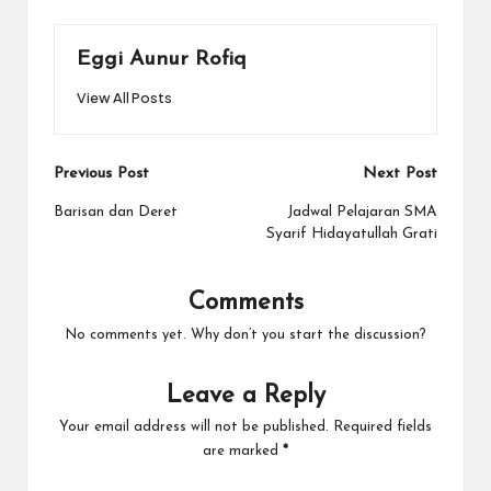
Eggi Aunur Rofiq
View All Posts
Post
Previous Post
Next Post
navigation
Barisan dan Deret
Jadwal Pelajaran SMA
Syarif Hidayatullah Grati
Comments
No comments yet. Why don’t you start the discussion?
Leave a Reply
Your email address will not be published.
Required fields
are marked
*