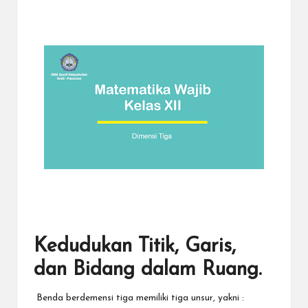
a
y
a
tu
ll
a
h
G
r
a
ti
Kedudukan Titik, Garis,
dan Bidang dalam Ruang.
Benda berdemensi tiga memiliki tiga unsur, yakni :