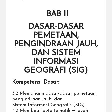
a
y
BAB II
a
tu
DASAR-DASAR
ll
PEMETAAN,
a
PENGINDRAAN JAUH,
h
DAN SISTEM
G
INFORMASI
r
GEOGRAFI (SIG)
a
Kompetensi Dasar:
ti
3.2 Memahami dasar-dasar pemetaan,
pengindraan jauh, dan
Sistem Informasi Geografis (SIG)
4.2 Membuat peta tematik wilayah