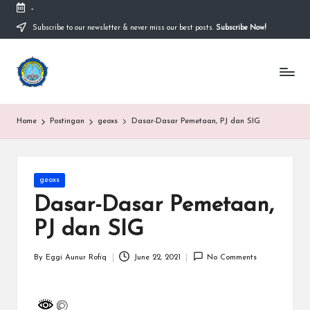
-
Subscribe to our newsletter & never miss our best posts.
Subscribe Now!
Skip
to
content
S
Sekolah
Nasional
M
Bernuansa
Islam
A
Home
Postingan
geoxs
Dasar-Dasar Pemetaan, PJ dan SIG
Ahlussunnah
S
Wal
Jamaah
y
Posted
geoxs
a
in
Dasar-Dasar Pemetaan,
ri
PJ dan SIG
f
H
By
Eggi Aunur Rofiq
June 22, 2021
No Comments
Posted
by
id