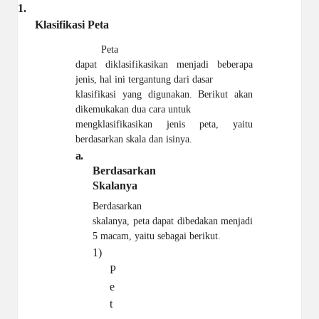
1.
Klasifikasi
Peta
Peta
dapat diklasifikasikan menjadi beberapa
jenis, hal ini tergantung dari dasar
klasifikasi yang digunakan. Berikut akan
dikemukakan dua cara untuk
mengklasifikasikan jenis peta, yaitu
berdasarkan skala dan isinya.
a.
Berdasarkan
Skalanya
Berdasarkan
skalanya, peta dapat dibedakan menjadi
5 macam, yaitu sebagai berikut.
1)
P
e
t