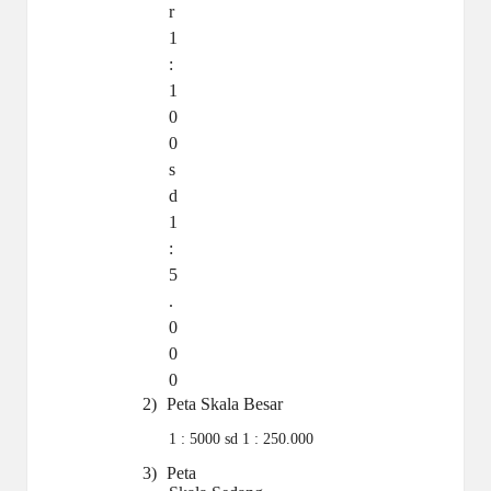
r
1
:
1
0
0
s
d
1
:
5
.
0
0
0
2)
Peta Skala
Besar
1 : 5000 sd 1 : 250.000
3)
Peta