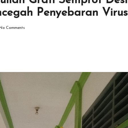
llah Grati Semprot Desi
cegah Penyebaran Virus
No Comments