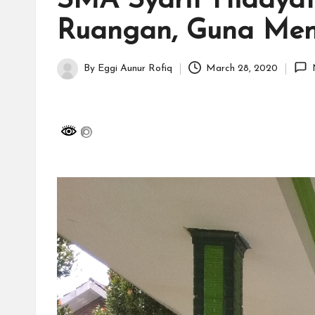
SMA Syarif Hidayatu
H
Ruangan, Guna Men
id
a
By
Eggi Aunur Rofiq
March 28, 2020
Posted
y
by
a
tu
ll
a
h
G
r