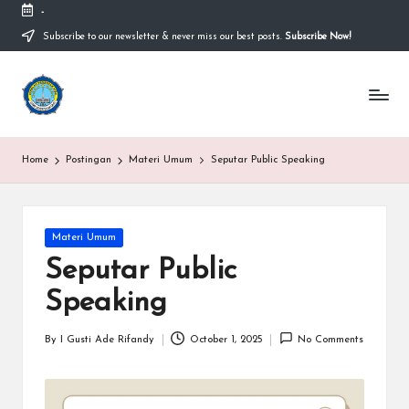
-
Subscribe to our newsletter & never miss our best posts.
Subscribe Now!
Home
Postingan
Materi Umum
Seputar Public Speaking
Materi Umum
Seputar Public
Speaking
By
I Gusti Ade Rifandy
October 1, 2025
No Comments