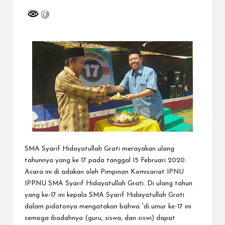
a
y
a
tu
ll
a
h
G
r
SMA Syarif Hidayatullah Grati merayakan ulang
a
tahunnya yang ke 17 pada tanggal 15 Februari 2020.
ti
Acara ini di adakan oleh Pimpinan Komisariat IPNU
IPPNU SMA Syarif Hidayatullah Grati. Di ulang tahun
yang ke-17 ini kepala SMA Syarif Hidayatullah Grati
dalam pidatonya mengatakan bahwa “di umur ke-17 ini
semoga ibadahnya (guru, siswa, dan siswi) dapat