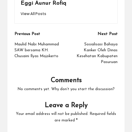
Eggi Aunur Rofiq
View All Posts
Post
Previous Post
Next Post
navigation
Maulid Nabi Muhammad
Sosialisasi Bahaya
SAW bersama KH.
Kanker Oleh Dinas
Chusaini Ilyas Mojokerto
Kesehatan Kabupaten
Pasuruan
Comments
No comments yet. Why don’t you start the discussion?
Leave a Reply
Your email address will not be published.
Required fields
are marked
*