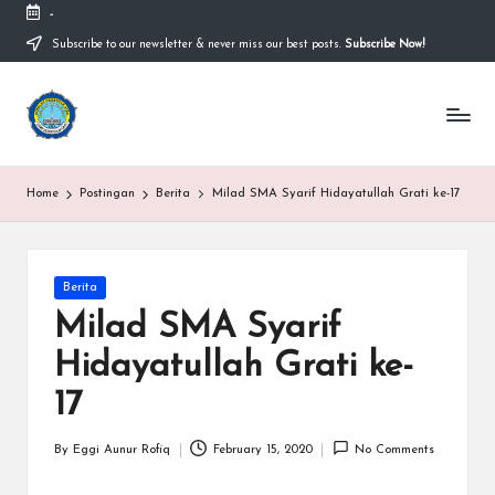
-
Subscribe to our newsletter & never miss our best posts.
Subscribe Now!
Skip
to
content
S
Sekolah
Nasional
M
Bernuansa
Islam
A
Home
Postingan
Berita
Milad SMA Syarif Hidayatullah Grati ke-17
Ahlussunnah
S
Wal
Jamaah
y
Posted
Berita
a
in
Milad SMA Syarif
ri
Hidayatullah Grati ke-
f
17
H
id
By
Eggi Aunur Rofiq
February 15, 2020
No Comments
Posted
by