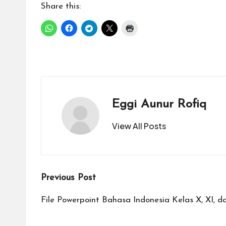
Share this:
Eggi Aunur Rofiq
View All Posts
Post
Previous Post
navigation
File Powerpoint Bahasa Indonesia Kelas X, XI, da