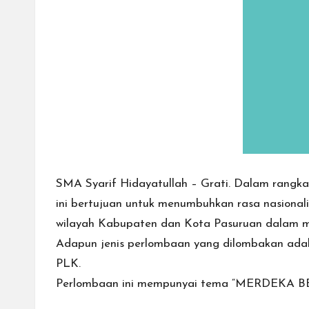
a
ti
SMA Syarif Hidayatullah – Grati. Dalam ran
ini bertujuan untuk menumbuhkan rasa nasionali
wilayah Kabupaten dan Kota Pasuruan dalam ma
Adapun jenis perlombaan yang dilombakan adalah
PLK.
Perlombaan ini mempunyai tema “
MERDEKA B