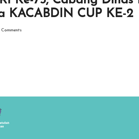
I Ke-75, Cabang Dinas 
a KACABDIN CUP KE-2
 Comments