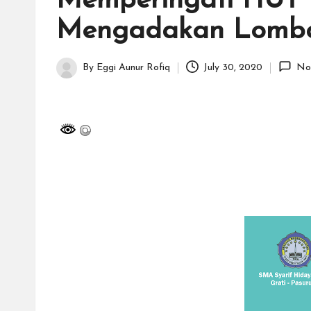
Memperingati HUT R
H
Mengadakan Lomb
id
a
By
Eggi Aunur Rofiq
July 30, 2020
No
Posted
y
by
a
tu
ll
a
h
G
r