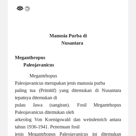
a
y
a
tu
Manusia Purba di
ll
Nusantara
a
Meganthropus
h
Paleojavanicus
G
Megantrhopus
r
Paleojavanicus merupakan jenis manusia purba
paling tua (Primitif) yang ditemukan di Nusantara
a
tepatnya ditemukan di
ti
pulau Jawa (sangiran). Fosil Megantrhopus
Paleojavanicus ditemukan oleh
arkeolog Von Koenigswald dan weindenrich antara
tahun 1936-1941. Penemuan fosil
jenis Megantrhopus Paleojavanicus ini ditemukan