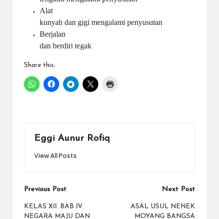
Alat
kunyah dan gigi mengalami penyusutan
Berjalan
dan berdiri tegak
Share this:
Eggi Aunur Rofiq
View All Posts
Post
Previous Post
Next Post
navigation
KELAS XII. BAB IV.
ASAL USUL NENEK
NEGARA MAJU DAN
MOYANG BANGSA