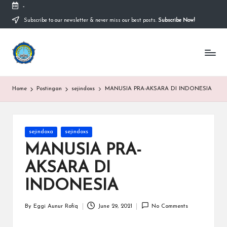
-
Subscribe to our newsletter & never miss our best posts.
Subscribe Now!
Skip
to
content
S
Sekolah
Nasional
M
Bernuansa
Islam
A
Home
Postingan
sejindoxs
MANUSIA PRA-AKSARA DI INDONESIA
Ahlussunnah
S
Wal
Jamaah
y
Posted
sejindoxa
sejindoxs
a
in
MANUSIA PRA-
ri
AKSARA DI
f
INDONESIA
H
id
By
Eggi Aunur Rofiq
June 29, 2021
No Comments
Posted
by