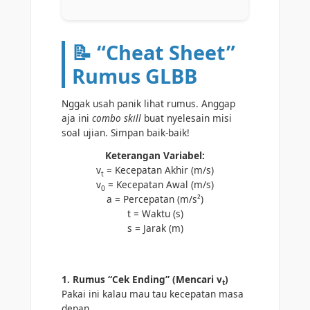
📝 “Cheat Sheet”
Rumus GLBB
Nggak usah panik lihat rumus. Anggap
aja ini
combo skill
buat nyelesain misi
soal ujian. Simpan baik-baik!
Keterangan Variabel:
v
= Kecepatan Akhir (m/s)
t
v
= Kecepatan Awal (m/s)
0
a = Percepatan (m/s²)
t = Waktu (s)
s = Jarak (m)
1. Rumus “Cek Ending” (Mencari v
)
t
Pakai ini kalau mau tau kecepatan masa
depan.