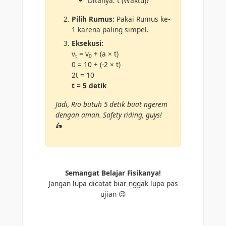
Ditanya: t (Waktu)?
Pilih Rumus:
Pakai Rumus ke-
1 karena paling simpel.
Eksekusi:
v
= v
+ (a × t)
t
0
0 = 10 + (-2 × t)
2t = 10
t = 5 detik
Jadi, Rio butuh 5 detik buat ngerem
dengan aman. Safety riding, guys!
🛵
Semangat Belajar Fisikanya!
Jangan lupa dicatat biar nggak lupa pas
ujian 😉