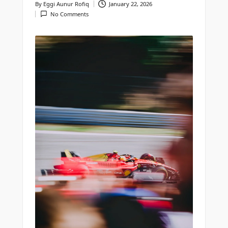
By
Eggi Aunur Rofiq
January 22, 2026
Posted
a
No Comments
by
y
a
t
u
ll
a
h
G
r
a
ti