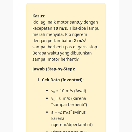
Kasus:
Rio lagi naik motor santuy dengan
kecepatan
10 m/s
. Tiba-tiba lampu
merah menyala. Rio ngerem
dengan perlambatan
2 m/s²
sampai berhenti pas di garis stop.
Berapa waktu yang dibutuhkan
sampai motor berhenti?
Jawab (Step-by-Step):
Cek Data (Inventori):
v
= 10 m/s (Awal)
0
v
= 0 m/s (Karena
t
“sampai berhenti”)
a = -2 m/s² (Minus
karena
ngerem/diperlambat)