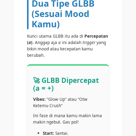
Dua Tipe GLBB
(Sesuai Mood
Kamu)
Kunci utama GLBB itu ada di
Percepatan
(
a
)
. Anggap aja
a
ini adalah
trigger
yang
bikin mood atau kecepatan kamu
berubah.
🚀 GLBB Dipercepat
(a = +)
Vibes:
“Glow Up” atau “Otw
Ketemu Crush”
Ini fase di mana kamu makin lama
makin ngebut. Gas pol!
Start:
Santai.