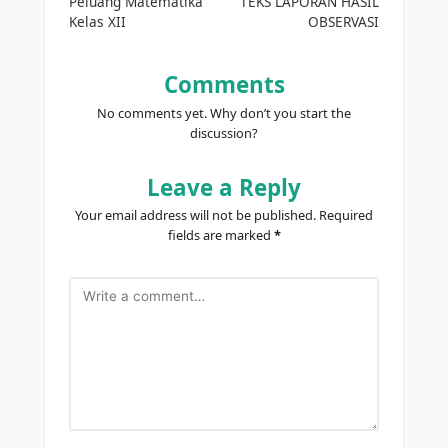
navigation
Peluang Matematika
TEKS LAPORAN HASIL
Kelas XII
OBSERVASI
Comments
No comments yet. Why don’t you start the
discussion?
Leave a Reply
Your email address will not be published.
Required
fields are marked
*