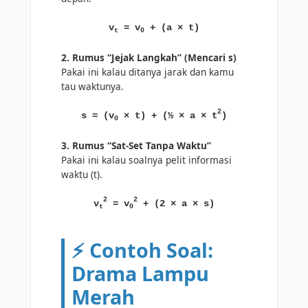
v
= v
+ (a × t)
t
0
2. Rumus “Jejak Langkah” (Mencari s)
Pakai ini kalau ditanya jarak dan kamu
tau waktunya.
2
s = (v
× t) + (½ × a × t
)
0
3. Rumus “Sat-Set Tanpa Waktu”
Pakai ini kalau soalnya pelit informasi
waktu (t).
2
2
v
= v
+ (2 × a × s)
t
0
⚡ Contoh Soal:
Drama Lampu
Merah