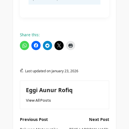
Share this:
Last updated on January 23, 2026
Eggi Aunur Rofiq
View All Posts
Post
Previous Post
Next Post