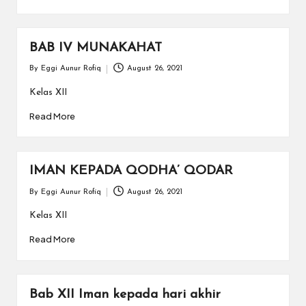
a
y
a
BAB IV MUNAKAHAT
tu
By
Eggi Aunur Rofiq
August 26, 2021
Posted
by
ll
Kelas XII
a
Read More
h
G
IMAN KEPADA QODHA’ QODAR
r
By
Eggi Aunur Rofiq
August 26, 2021
Posted
a
by
Kelas XII
ti
Read More
Bab XII Iman kepada hari akhir