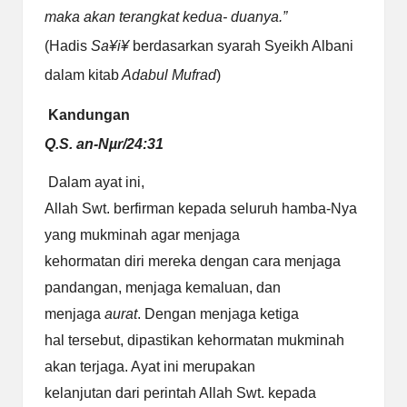
maka akan terangkat kedua-
duanya.”
(Hadis
Sa
¥
i
¥
berdasarkan syarah Syeikh Albani
dalam kitab
Adabul Mufrad
)
Kandungan
Q.S. an-N
µ
r/24:31
Dalam ayat ini,
Allah Swt. berfirman kepada seluruh hamba-Nya
yang mukminah agar menjaga
kehormatan diri mereka dengan cara menjaga
pandangan, menjaga kemaluan, dan
menjaga
aurat
. Dengan menjaga ketiga
hal tersebut, dipastikan kehormatan mukminah
akan terjaga. Ayat ini merupakan
kelanjutan dari perintah Allah Swt. kepada