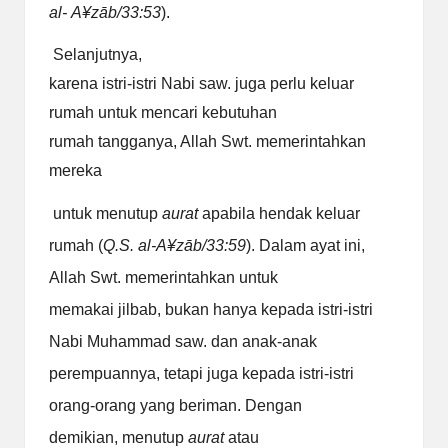
al-
A
¥
zāb/33:53
).
Selanjutnya,
karena istri-istri Nabi saw. juga perlu keluar
rumah untuk mencari kebutuhan
rumah tangganya, Allah Swt. memerintahkan
mereka
untuk menutup
aurat
apabila hendak keluar
rumah (
Q.S. al-A
¥
zāb/33:59
). Dalam ayat ini,
Allah Swt. memerintahkan untuk
memakai jilbab, bukan hanya kepada istri-istri
Nabi Muhammad saw. dan anak-anak
perempuannya, tetapi juga kepada istri-istri
orang-orang yang beriman. Dengan
demikian, menutup
aurat
atau