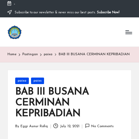
-
Subscribe to our newsletter & never miss our best posts.
Subscribe Now!
Skip
to
content
S
Sekolah
Nasional
M
Bernuansa
Islam
A
Home
Postingan
paixa
BAB III BUSANA CERMINAN KEPRIBADIAN
Ahlussunnah
S
Wal
Jamaah
y
Posted
paixa
paixs
a
in
BAB III BUSANA
ri
CERMINAN
f
KEPRIBADIAN
H
id
By
Eggi Aunur Rofiq
July 12, 2021
No Comments
Posted
by