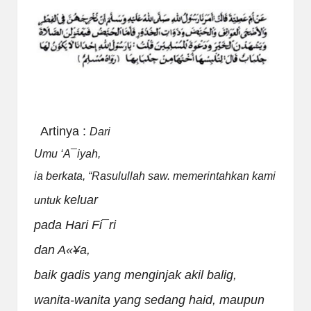
Artinya :
Dari
Umu ‘A
¯
iyah,
ia berkata, “Rasulullah saw. memerintahkan kami
keluar
untuk
pada Hari Fi
¯
ri
dan A
«¥
a,
baik gadis yang menginjak akil balig,
wanita-wanita yang sedang haid, maupun