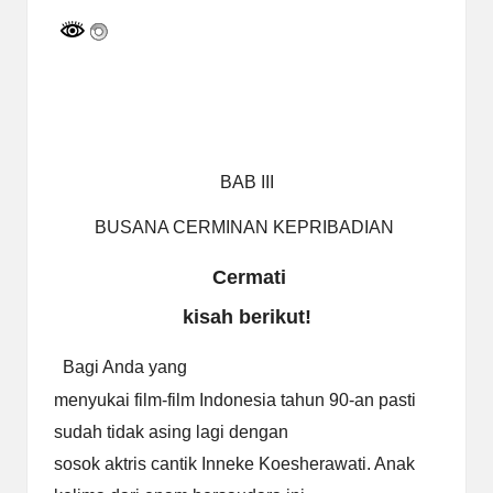
a
y
a
tu
ll
BAB III
a
h
BUSANA CERMINAN KEPRIBADIAN
G
Cermati
r
kisah berikut!
a
Bagi Anda yang
ti
menyukai film-film Indonesia tahun 90-an pasti
sudah tidak asing lagi dengan
sosok aktris cantik Inneke Koesherawati. Anak