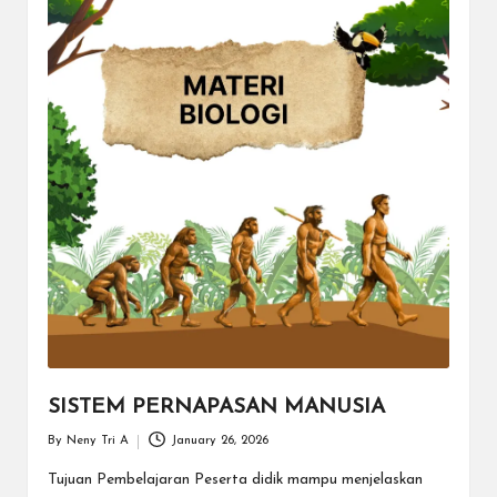
a
y
a
tu
ll
a
h
G
r
a
ti
SISTEM PERNAPASAN MANUSIA
By
Neny Tri A
January 26, 2026
Posted
by
Tujuan Pembelajaran Peserta didik mampu menjelaskan